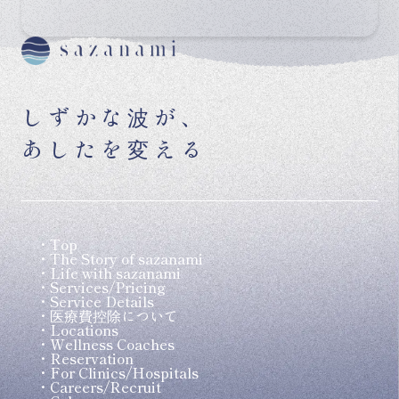
しずかな波が、
あしたを変える
Top
The Story of sazanami
Life with sazanami
Services/Pricing
Service Details
医療費控除について
Locations
Wellness Coaches
Reservation
For Clinics/Hospitals
Careers/Recruit