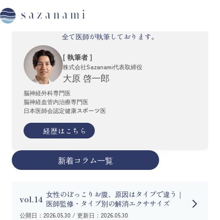
Column
sazanamiのコラムは
全て医師が執筆しております。
[ 執筆者 ]
株式会社Sazanami代表取締役
大原 啓一郎
脳神経外科専門医
脳神経血管内治療専門医
日本医師会認定健康スポーツ医
経歴はこちら
新着コラム一覧
女性のぽっこりお腹、原因はタイプで違う｜
vol.14
医師監修・タイプ別の解消エクササイズ
公開日：2026.05.30 / 更新日：2026.05.30