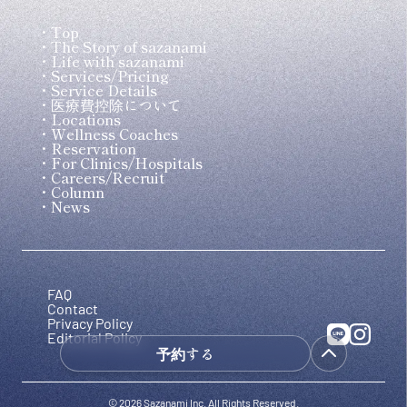
Top
The Story of sazanami
Life with sazanami
Services/Pricing
Service Details
医療費控除について
Locations
Wellness Coaches
Reservation
For Clinics/Hospitals
Careers/Recruit
Column
News
FAQ
Contact
Privacy Policy
Editorial Policy
予約する
© 2026 Sazanami Inc. All Rights Reserved.