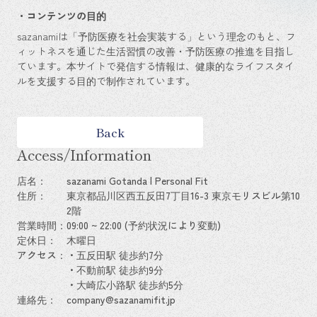
・コンテンツの目的
sazanamiは「予防医療を社会実装する」という理念のもと、フ
ィットネスを通じた生活習慣の改善・予防医療の推進を目指し
ています。本サイトで発信する情報は、健康的なライフスタイ
ルを支援する目的で制作されています。
Back
Access/Information
店名：
sazanami Gotanda | Personal Fit
住所：
東京都品川区西五反田7丁目16-3 東京モリスビル第10
2階
営業時間：
09:00 ~ 22:00 (予約状況により変動)
定休日：
木曜日
アクセス：
・五反田駅 徒歩約7分
・不動前駅 徒歩約9分
・大崎広小路駅 徒歩約5分
連絡先：
company@sazanamifit.jp