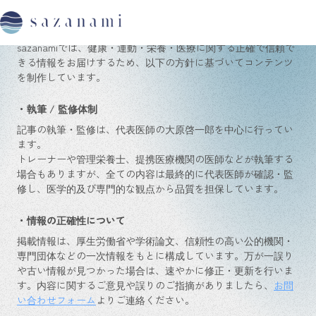
Editorial Policy
コンテンツ制作ポリシー
sazanamiでは、健康・運動・栄養・医療に関する正確で信頼で
きる情報をお届けするため、以下の方針に基づいてコンテンツ
を制作しています。
・執筆 / 監修体制
記事の執筆・監修は、代表医師の大原啓一郎を中心に行ってい
ます。
トレーナーや管理栄養士、提携医療機関の医師などが執筆する
場合もありますが、全ての内容は最終的に代表医師が確認・監
修し、医学的及び専門的な観点から品質を担保しています。
・情報の正確性について
掲載情報は、厚生労働省や学術論文、信頼性の高い公的機関・
専門団体などの一次情報をもとに構成しています。万が一誤り
や古い情報が見つかった場合は、速やかに修正・更新を行いま
す。内容に関するご意見や誤りのご指摘がありましたら、
お問
い合わせフォーム
よりご連絡ください。